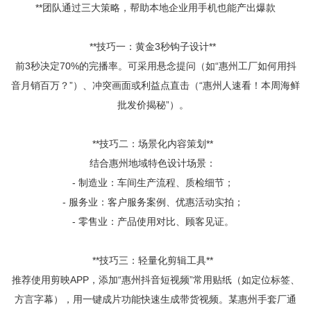
**团队通过三大策略，帮助本地企业用手机也能产出爆款
**技巧一：黄金3秒钩子设计**
前3秒决定70%的完播率。可采用悬念提问（如“惠州工厂如何用抖
音月销百万？”）、冲突画面或利益点直击（“惠州人速看！本周海鲜
批发价揭秘”）。
**技巧二：场景化内容策划**
结合惠州地域特色设计场景：
- 制造业：车间生产流程、质检细节；
- 服务业：客户服务案例、优惠活动实拍；
- 零售业：产品使用对比、顾客见证。
**技巧三：轻量化剪辑工具**
推荐使用剪映APP，添加“惠州抖音短视频”常用贴纸（如定位标签、
方言字幕），用一键成片功能快速生成带货视频。某惠州手套厂通